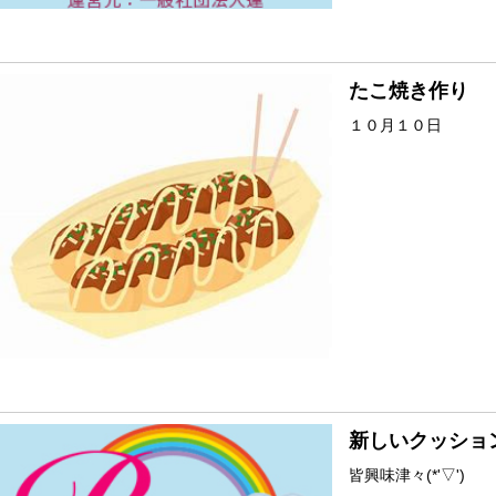
たこ焼き作り
１０月１０日
新しいクッショ
皆興味津々(*'▽')